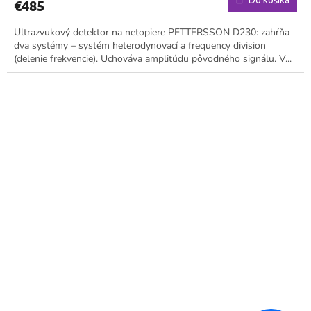
€485
Ultrazvukový detektor na netopiere PETTERSSON D230: zahŕňa
dva systémy – systém heterodynovací a frequency division
(delenie frekvencie). Uchováva amplitúdu pôvodného signálu. V...