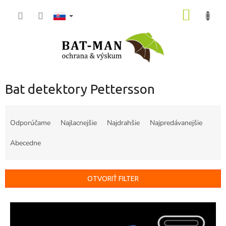
Prejsť
NÁKU
na
obsah
KOŠÍK
Bat detektory Pettersson
R
a
Odporúčame
Najlacnejšie
Najdrahšie
Najpredávanejšie
d
e
Abecedne
n
i
e
OTVORIŤ FILTER
p
r
V
o
ý
d
p