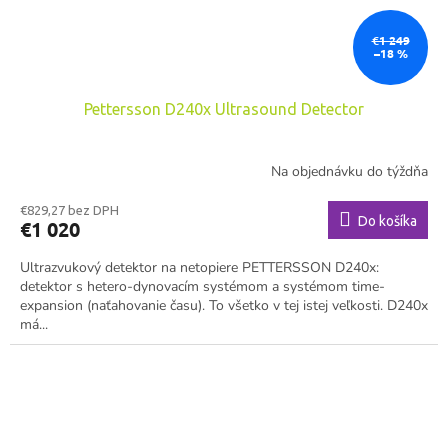
€1 249
–18 %
Pettersson D240x Ultrasound Detector
Na objednávku do týždňa
€829,27 bez DPH
Do košíka
€1 020
Ultrazvukový detektor na netopiere PETTERSSON D240x:
detektor s hetero-dynovacím systémom a systémom time-
expansion (naťahovanie času). To všetko v tej istej veľkosti. D240x
má...