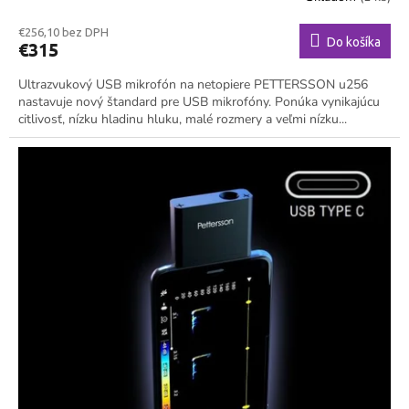
€256,10 bez DPH
Do košíka
€315
Ultrazvukový USB mikrofón na netopiere PETTERSSON u256
nastavuje nový štandard pre USB mikrofóny. Ponúka vynikajúcu
citlivosť, nízku hladinu hluku, malé rozmery a veľmi nízku...