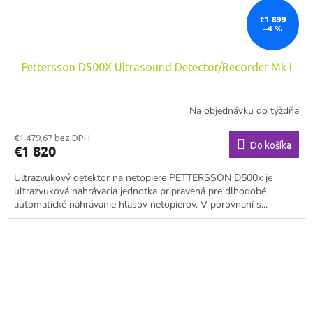
€1 899
–4 %
Pettersson D500X Ultrasound Detector/Recorder Mk I
Na objednávku do týždňa
€1 479,67 bez DPH
Do košíka
€1 820
Ultrazvukový detektor na netopiere PETTERSSON D500x je
ultrazvuková nahrávacia jednotka pripravená pre dlhodobé
automatické nahrávanie hlasov netopierov. V porovnaní s...