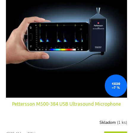
€520
–7 %
Pettersson M500-384 USB Ultrasound Microphone
Skladom
(1 ks)