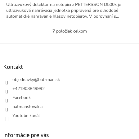
Ultrazvukový detektor na netopiere PETTERSSON D500x je
ultrazvuková nahrávacia jednotka pripravená pre dlhodobé
automatické nahrávanie hlasov netopierov. V porovnaní s...
7
položiek celkom
O
v
l
Z
á
á
d
p
a
ä
Kontakt
c
t
i
i
objednavky
@
bat-man.sk
e
e
p
+421903849992
r
Facebook
v
k
batmanslovakia
y
Youtube kanál
v
ý
p
i
Informácie pre vás