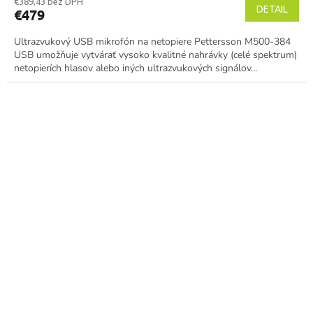
€389,43 bez DPH
DETAIL
€479
Ultrazvukový USB mikrofón na netopiere Pettersson M500-384
USB umožňuje vytvárať vysoko kvalitné nahrávky (celé spektrum)
netopierích hlasov alebo iných ultrazvukových signálov...