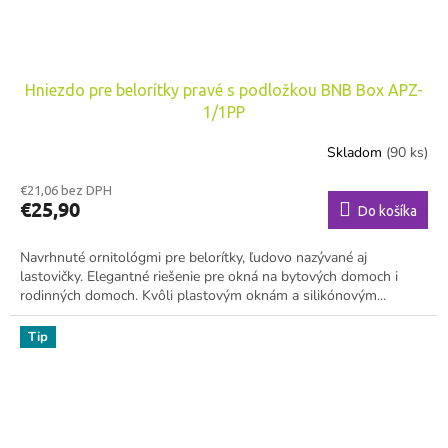
Hniezdo pre belorítky pravé s podložkou BNB Box APZ-
1/1PP
Skladom
(90 ks)
€21,06 bez DPH
€25,90
Do košíka
Navrhnuté ornitológmi pre belorítky, ľudovo nazývané aj
lastovičky. Elegantné riešenie pre okná na bytových domoch i
rodinných domoch. Kvôli plastovým oknám a silikónovým...
Tip