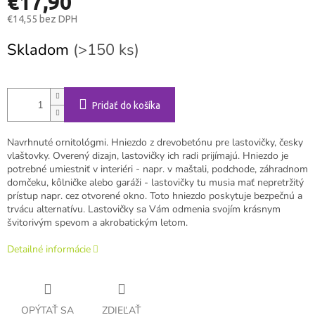
€17,90
€14,55 bez DPH
Jednotková
Skladom
(>150 ks)
cena:
Pridať do košíka
Navrhnuté ornitológmi. Hniezdo z drevobetónu pre lastovičky, česky
vlaštovky. Overený dizajn, lastovičky ich radi prijímajú. Hniezdo je
potrebné umiestniť v interiéri - napr. v maštali, podchode, záhradnom
domčeku, kôlničke alebo garáži - lastovičky tu musia mať nepretržitý
prístup napr. cez otvorené okno. Toto hniezdo poskytuje bezpečnú a
trvácu alternatívu. Lastovičky sa Vám odmenia svojím krásnym
švitorivým spevom a akrobatickým letom.
Detailné informácie
OPÝTAŤ SA
ZDIEĽAŤ