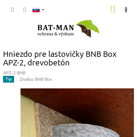
Prejsť
NÁKU
na
obsah
KOŠÍK
Hniezdo pre lastovičky BNB Box
APZ-2, drevobetón
APZ-2 BNB
Značka:
BNB Box
Tip