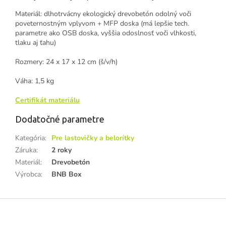
Materiál: dlhotrvácny ekologický drevobetón odolný voči
poveternostným vplyvom + MFP doska (má lepšie tech.
parametre ako OSB doska, vyššia odoslnosť voči vlhkosti,
tlaku aj ťahu)
Rozmery: 24 x 17 x 12 cm (š/v/h)
Váha: 1,5 kg
Certifikát materiálu
Dodatočné parametre
Kategória
:
Pre lastovičky a belorítky
Záruka
:
2 roky
Materiál
:
Drevobetón
Výrobca
:
BNB Box
Z
á
p