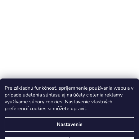
Pre základnú funkčnosť, spríjemnenie používania webu a v
prípade udelenia súhlasu aj na účely cielenia reklamy
využívame súbory cookies. Nastavenie vlastných
preferencií cookies si môžete upraviť.
Vytvoril Shoptet
Nastavenie
Copyright 2026
BAT-MAN
. Všetky práva vyhradené.
Upraviť