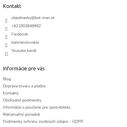
ä
Kontakt
t
i
objednavky
@
bat-man.sk
e
+421903849992
Facebook
batmanslovakia
Youtube kanál
Informácie pre vás
Blog
Doprava tovaru a platba
Kontakty
Obchodné podmienky
Informácie a poučenie pre spotrebiteľa
Reklamačný poriadok
Podmienky ochrany osobných údajov - GDPR