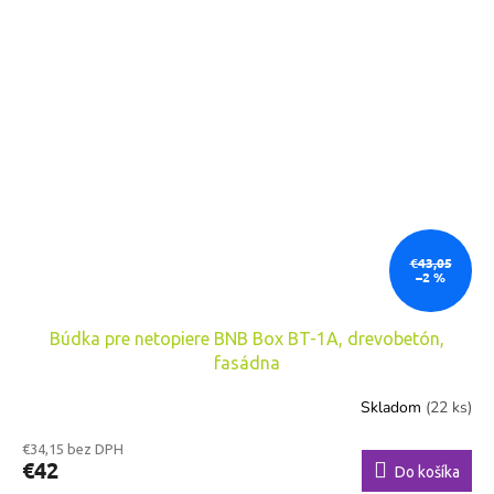
€43,05
–2 %
Búdka pre netopiere BNB Box BT-1A, drevobetón,
fasádna
Skladom
(22 ks)
€34,15 bez DPH
€42
Do košíka