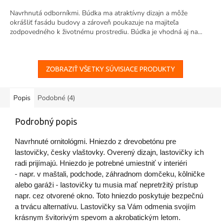
Navrhnutá odborníkmi. Búdka ma atraktívny dizajn a môže
okrášliť fasádu budovy a zároveň poukazuje na majiteľa
zodpovedného k životnému prostrediu. Búdka je vhodná aj na...
ZOBRAZIŤ VŠETKY SÚVISIACE PRODUKTY
Popis
Podobné (4)
Podrobný popis
Navrhnuté ornitológmi. Hniezdo z drevobetónu pre
lastovičky, česky vlaštovky. Overený dizajn, lastovičky ich
radi prijímajú. Hniezdo je potrebné umiestniť v interiéri
- napr. v maštali, podchode, záhradnom domčeku, kôlničke
alebo garáži - lastovičky tu musia mať nepretržitý prístup
napr. cez otvorené okno. Toto hniezdo poskytuje bezpečnú
a trvácu alternatívu. Lastovičky sa Vám odmenia svojím
krásnym švitorivým spevom a akrobatickým letom.