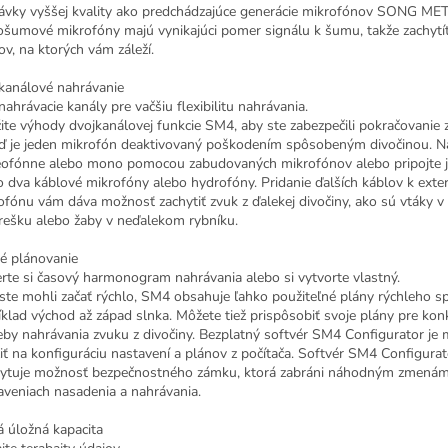
ávky vyššej kvality ako predchádzajúce generácie mikrofónov SONG ME
ošumové mikrofóny majú vynikajúci pomer signálu k šumu, takže zachytít
ov, na ktorých vám záleží.
kanálové nahrávanie
nahrávacie kanály pre vačšiu flexibilitu nahrávania.
ite výhody dvojkanálovej funkcie SM4, aby ste zabezpečili pokračovanie
eď je jeden mikrofón deaktivovaný poškodením spôsobeným divočinou. N
eofónne alebo mono pomocou zabudovaných mikrofónov alebo pripojte 
o dva káblové mikrofóny alebo hydrofóny. Pridanie ďalších káblov k ext
ofónu vám dáva možnosť zachytiť zvuk z ďalekej divočiny, ako sú vtáky 
trešku alebo žaby v neďalekom rybníku.
é plánovanie
rte si časový harmonogram nahrávania alebo si vytvorte vlastný.
ste mohli začať rýchlo, SM4 obsahuje ľahko použiteľné plány rýchleho sp
íklad východ až západ slnka. Môžete tiež prispôsobiť svoje plány pre kon
eby nahrávania zvuku z divočiny. Bezplatný softvér SM4 Configurator je
iť na konfiguráciu nastavení a plánov z počítača. Softvér SM4 Configurato
ytuje možnosť bezpečnostného zámku, ktorá zabráni náhodným zmenám
aveniach nasadenia a nahrávania.
á úložná kapacita