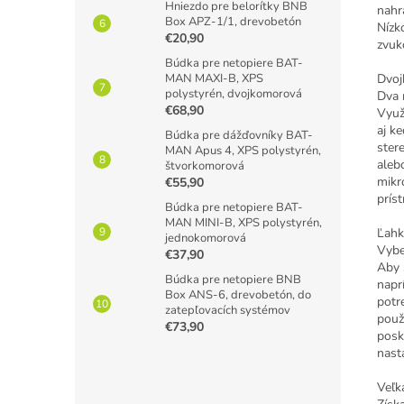
Hniezdo pre belorítky BNB
nahr
Box APZ-1/1, drevobetón
Nízk
€20,90
zvuk
Búdka pre netopiere BAT-
MAN MAXI-B, XPS
Dvoj
polystyrén, dvojkomorová
Dva 
€68,90
Využ
aj k
Búdka pre dážďovníky BAT-
ster
MAN Apus 4, XPS polystyrén,
aleb
štvorkomorová
mikr
€55,90
prís
Búdka pre netopiere BAT-
MAN MINI-B, XPS polystyrén,
Ľahk
jednokomorová
Vybe
€37,90
Aby 
Búdka pre netopiere BNB
napr
Box ANS-6, drevobetón, do
potr
zatepľovacích systémov
použ
€73,90
posk
nast
Veľk