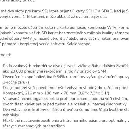
jte terabajty údajov.
má dva sloty pre karty SD, ktoré prijímajú karty SDHC a SDXC. Keď je 
vený dvoma 1TB kartami, môže ukladať až dva terabajty dát.
m toho môžete ušetriť miesto na karte pomocou kompresie W4V. Form
jnásobí kapacitu vašich SD kariet bez znateľného zníženia kvality záznam
edné súbory W4V je možné otvoriť a / alebo previesť na nekomprimova
pomocou bezplatnej verzie softvéru Kaleidoscope.
tnosti:
Rada zvukových rekordérov divokej zveri, vtákov, žiab a ďalších živočíc
ako 20 000 predanými rekordérmi z rodiny prístrojov SM4
Osvedčené a spoľahlivé, iba 0,64% rekordérov vyžaduje záručné oprav
3-ročná záruka
Dizajn odolný voči poveternostným vplyvom vhodný do každého prost
Kompaktný, 216 mm x 186 mm x 78 mm (8,6 "x 7,3" x 3,1")
Vstavaná technológia bezpečná proti poruchám a odolná voči chybám,
dvoch flash kariet pre prípad zlyhania a rozsiahlej internej diagnostiky
Dva vstavané mikrofóny s nízkou úrovňou šumu umožňujú kvalitné st
nahrávky
Flexibilné nastavenie zosilnenia a filtre horného pásma pre optimálny 
rôznych záznamových prostrediach