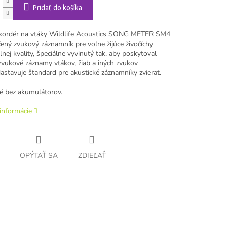
Pridať do košíka
kordér na vtáky Wildlife Acoustics SONG METER SM4
čený zvukový záznamník pre voľne žijúce živočíchy
nej kvality, špeciálne vyvinutý tak, aby poskytoval
 zvukové záznamy vtákov, žiab a iných zvukov
Nastavuje štandard pre akustické záznamníky zvierat.
 bez akumulátorov.
informácie
OPÝTAŤ SA
ZDIEĽAŤ