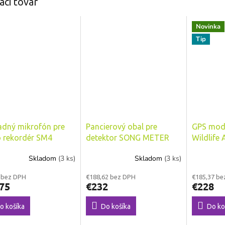
aci tovar
Novinka
Tip
adný mikrofón pre
Pancierový obal pre
GPS mod
 rekordér SM4
detektor SONG METER
Wildlife 
ife Acoustics
SM4 Wildlife Acoustics
Skladom
(3 ks)
Skladom
(3 ks)
 bez DPH
€188,62 bez DPH
€185,37 be
75
€232
€228
o košíka
Do košíka
Do ko