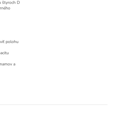
 štyroch D
erného
aviť polohu
acitu
znamov a