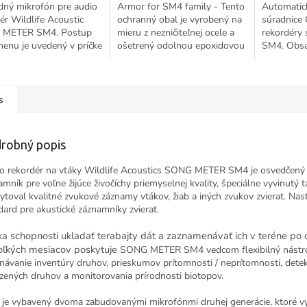
dný mikrofón pre audio
Armor for SM4 family - Tento
Automatick
ér Wildlife Acoustic
ochranný obal je vyrobený na
súradnice
METER SM4. Postup
mieru z nezničiteľnej ocele a
rekordéry 
enu je uvedený v príčke
ošetrený odolnou epoxidovou
SM4. Obs
ordéru SM4.
práškovou povrchovou
kábel. Nep
úpravou. Je najlepším riešením
výpočtoch l
na...
s
robný popis
o rekordér na vtáky Wildlife Acoustics SONG METER SM4 je osvedčený
amník pre voľne žijúce živočíchy priemyselnej kvality, špeciálne vyvinutý t
ytoval kvalitné zvukové záznamy vtákov, žiab a iných zvukov zvierat. Nas
dard pre akustické záznamníky zvierat.
a schopnosti ukladať terabajty dát a zaznamenávať ich v teréne po
oľkých mesiacov poskytuje
SONG METER SM4 vedcom flexibilný nástro
návanie inventúry druhov, prieskumov prítomnosti / neprítomnosti, detek
zených druhov a monitorovania prírodnosti biotopov.
je vybavený dvoma zabudovanými mikrofónmi druhej generácie, ktoré vy