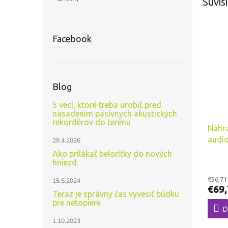
Súvisi
Facebook
Blog
5 vecí, ktoré treba urobiť pred
nasadením pasívnych akustických
rekordérov do terénu
Náhr
audio
29.4.2026
Wildl
Ako prilákať belorítky do nových
hniezd
€56,71
15.5.2024
€69,
Teraz je správny čas vyvesiť búdku
pre netopiere
D
1.10.2023