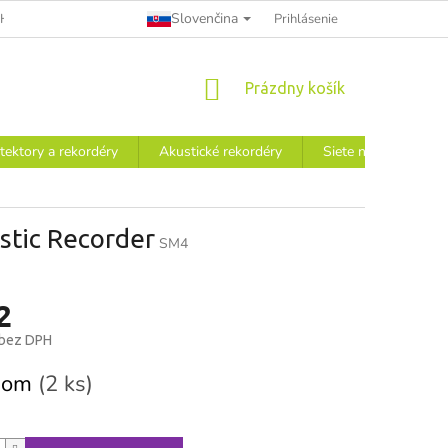
Slovenčina
HODNÉ PODMIENKY
INFORMÁCIE A POUČENIE PRE SPOTREBITEĽ
Prihlásenie
NÁKUPNÝ
Prázdny košík
KOŠÍK
tektory a rekordéry
Akustické rekordéry
Siete na výskum
stic Recorder
SM4
2
 bez DPH
ová
dom
(2 ks)