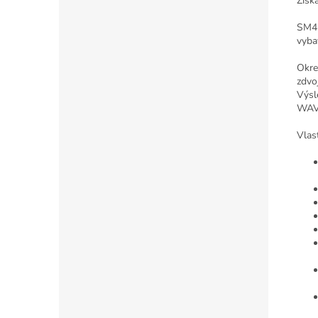
Získa
SM4 
vyba
Okre
zdvo
Výsl
WAV 
Vlas