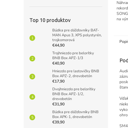
Náhra
rekord
SONG 
na vým
Top 10 produktov
k rek
Búdka pre dážďovníky BAT-
MAN Apus 3, XPS polystyrén,
trojkomorová
Popi
€44,90
Trojhniezdo pre belorítky
BNB Box APZ-1/3
Pod
€40,90
Audi
Hniezdo pre lastovičky BNB
Box APZ-2, drevobetón
zázn
€17,90
posk
štan
Dvojhniezdo pre belorítky
BNB Box APZ-1/2,
Vďak
drevobetón
niek
€31,90
vyko
Búdka pre dážďovníky BNB
ohro
Box APK-1, drevobetón
€39,90
SM4 