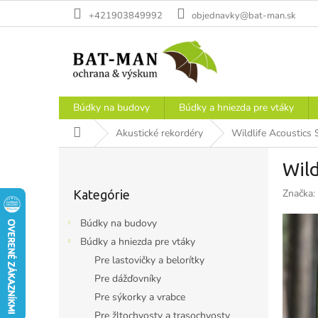
Prejsť
+421903849992
objednavky@bat-man.sk
na
obsah
Búdky na budovy
Búdky a hniezda pre vtáky
Domov
Akustické rekordéry
Wildlife Acoustic
B
Wil
o
Preskočiť
č
Značka:
Kategórie
kategórie
n
ý
Búdky na budovy
p
Búdky a hniezda pre vtáky
a
Pre lastovičky a belorítky
n
e
Pre dážďovníky
l
Pre sýkorky a vrabce
Pre žltochvosty a trasochvosty