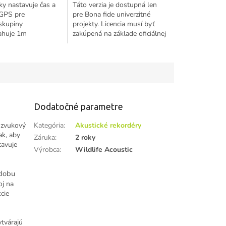
y nastavuje čas a
Táto verzia je dostupná len
 GPS pre
pre Bona fide univerzitné
skupiny
projekty. Licencia musí byť
ahuje 1m
zakúpená na základe oficiálnej
oužíva sa pri
objednávky univerzity, ktorú
okalizácie.
požaduje spol. Wildlife
Acoustic....
Dodatočné parametre
 zvukový
Kategória
:
Akustické rekordéry
ak, aby
Záruka
:
2 roky
tavuje
Výrobca
:
Wildlife Acoustic
 dobu
j na
cie
tvárajú