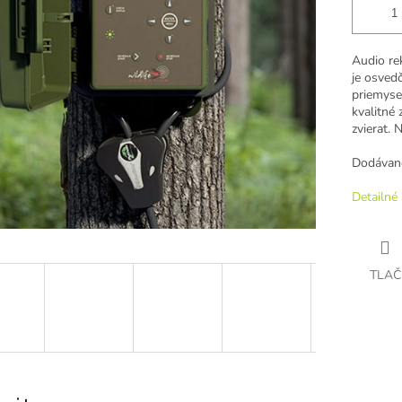
Audio re
je osved
priemysel
kvalitné
zvierat. 
Dodávané
Detailné 
TLAČ