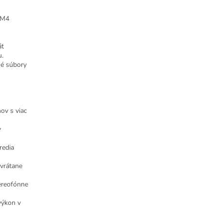
SM4
át
u.
né súbory
hov s viac
y
redia
 vrátane
ereofónne
výkon v