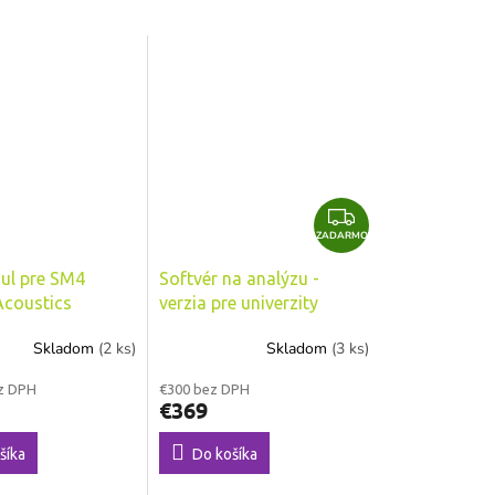
Z
ZADARMO
A
D
ul pre SM4
Softvér na analýzu -
A
Acoustics
verzia pre univerzity
R
Wildlife Acoustics
M
Skladom
(2 ks)
Skladom
(3 ks)
Kaleidoscope PRO (1
O
ročná licencia)
z DPH
€300 bez DPH
€369
šíka
Do košíka