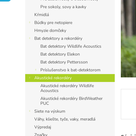
Pre sokoly, sovy a kavky
Kŕmidlá
Búdky pre netopiere
Hmyzie domčeky
Bat detektory a rekordéry
Bat detektory Wildlife Acoustics
Bat detektory Elekon
Bat detektory Pettersson
Príslušenstvo k bat-detektorom
Akustické rekordéry
Akustické rekordéry Wildlife
Acoustics
Akustické rekordéry BirdWeather
PUC
Siete na výskum
Váhy, kliešte, tyče, vaky, meradlá
Výpredaj
Značky