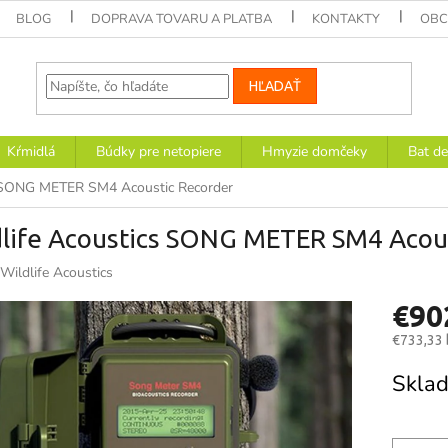
BLOG
DOPRAVA TOVARU A PLATBA
KONTAKTY
OBC
HĽADAŤ
Kŕmidlá
Búdky pre netopiere
Hmyzie domčeky
Bat de
s SONG METER SM4 Acoustic Recorder
dlife Acoustics SONG METER SM4 Acou
Wildlife Acoustics
€90
€733,33
Jednotk
Skla
cena: