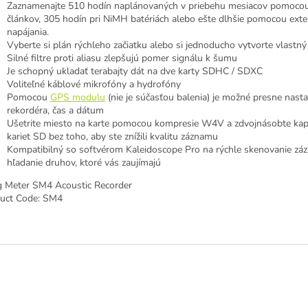
Zaznamenajte 510 hodín naplánovaných v priebehu mesiacov pomocou
článkov, 305 hodín pri NiMH batériách alebo ešte dlhšie pomocou ext
napájania.
Vyberte si plán rýchleho začiatku alebo si jednoducho vytvorte vlastný
Silné filtre proti aliasu zlepšujú pomer signálu k šumu
Je schopný ukladať terabajty dát na dve karty SDHC / SDXC
Voliteľné káblové mikrofóny a hydrofóny
Pomocou
GPS modulu
(nie je súčasťou balenia) je možné presne nast
rekordéra, čas a dátum
Ušetrite miesto na karte pomocou kompresie W4V a zdvojnásobte kap
kariet SD bez toho, aby ste znížili kvalitu záznamu
Kompatibilný so softvérom Kaleidoscope Pro na rýchle skenovanie zá
hľadanie druhov, ktoré vás zaujímajú
 Meter SM4 Acoustic Recorder
uct Code: SM4