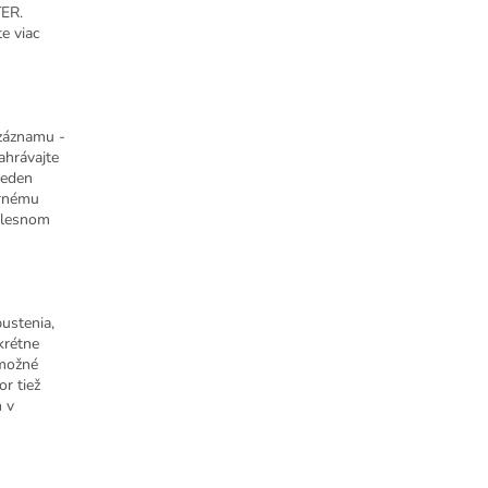
TER.
e viac
 záznamu -
ahrávajte
jeden
ernému
v lesnom
ustenia,
krétne
 možné
r tiež
 v