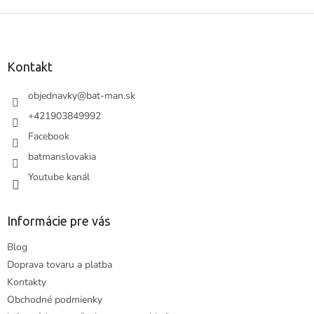
Z
á
p
ä
Kontakt
t
i
objednavky
@
bat-man.sk
e
+421903849992
Facebook
batmanslovakia
Youtube kanál
Informácie pre vás
Blog
Doprava tovaru a platba
Kontakty
Obchodné podmienky