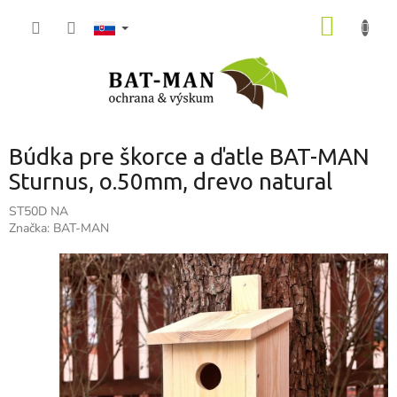
Prejsť
NÁKU
na
obsah
KOŠÍK
Búdka pre škorce a ďatle BAT-MAN
Sturnus, o.50mm, drevo natural
ST50D NA
Značka:
BAT-MAN