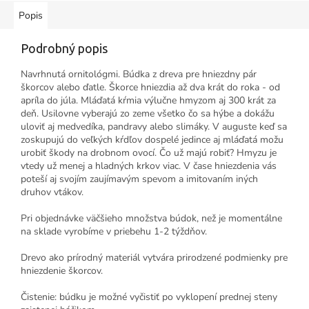
Popis
Podrobný popis
Navrhnutá ornitológmi. Búdka z dreva pre hniezdny pár
škorcov alebo ďatle. Škorce hniezdia až dva krát do roka - od
apríla do júla. Mláďatá kŕmia výlučne hmyzom aj 300 krát za
deň. Usilovne vyberajú zo zeme všetko čo sa hýbe a dokážu
uloviť aj medvedíka, pandravy alebo slimáky. V auguste keď sa
zoskupujú do veľkých kŕdľov dospelé jedince aj mláďatá možu
urobiť škody na drobnom ovocí. Čo už majú robiť? Hmyzu je
vtedy už menej a hladných krkov viac. V čase hniezdenia vás
poteší aj svojím zaujímavým spevom a imitovaním iných
druhov vtákov.
Pri objednávke väčšieho množstva búdok, než je momentálne
na sklade vyrobíme v priebehu 1-2 týždňov.
Drevo ako prírodný materiál vytvára prirodzené podmienky pre
hniezdenie škorcov.
Čistenie: búdku je možné vyčistiť po vyklopení prednej steny