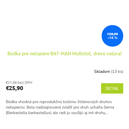
€28,90
–10 %
Búdka pre netopiere BAT-MAN Multislot, drevo natural
Skladom
(13 ks)
€21,06 bez DPH
€25,90
DETAIL
Búdka vhodná pre reprodukčnú kolóniu štrbinových druhov
netopierov. Bola nadizajnovaná zvlášť pre druh uchaňa čierna
(Barbastella barbastellus) ale radi ju využijú aj iné druhy,...