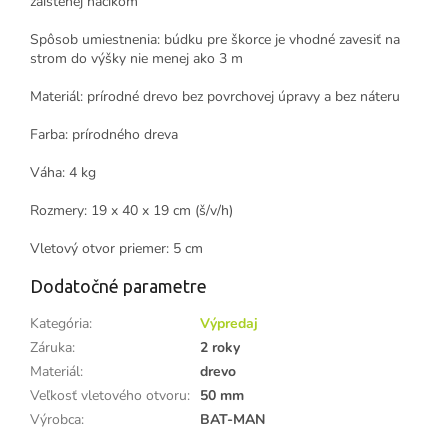
zaistenej háčikom
Spôsob umiestnenia: búdku pre škorce je vhodné zavesiť na
strom do výšky nie menej ako 3 m
Materiál: prírodné drevo bez povrchovej úpravy a bez náteru
Farba: prírodného dreva
Váha: 4 kg
Rozmery: 19 x 40 x 19 cm (š/v/h)
Vletový otvor priemer: 5 cm
Dodatočné parametre
Kategória
:
Výpredaj
Záruka
:
2 roky
Materiál
:
drevo
Veľkosť vletového otvoru
:
50 mm
Výrobca
:
BAT-MAN