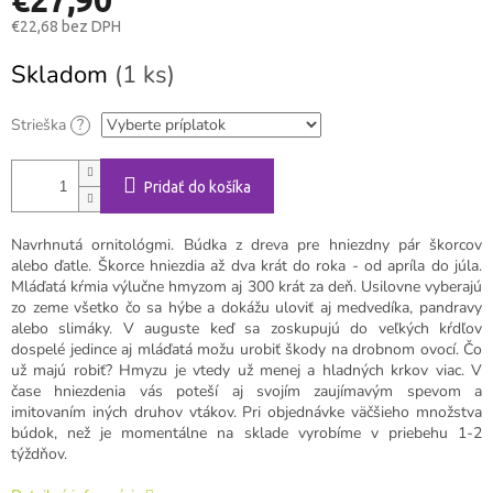
€22,68
bez DPH
Jednotková
Skladom
(1 ks)
cena:
Strieška
?
Pridať do košíka
Navrhnutá ornitológmi. Búdka z dreva pre hniezdny pár škorcov
alebo ďatle. Škorce hniezdia až dva krát do roka - od apríla do júla.
Mláďatá kŕmia výlučne hmyzom aj 300 krát za deň. Usilovne vyberajú
zo zeme všetko čo sa hýbe a dokážu uloviť aj medvedíka, pandravy
alebo slimáky. V auguste keď sa zoskupujú do veľkých kŕdľov
dospelé jedince aj mláďatá možu urobiť škody na drobnom ovocí. Čo
už majú robiť? Hmyzu je vtedy už menej a hladných krkov viac. V
čase hniezdenia vás poteší aj svojím zaujímavým spevom a
imitovaním iných druhov vtákov. Pri objednávke väčšieho množstva
búdok, než je momentálne na sklade vyrobíme v priebehu 1-2
týždňov.