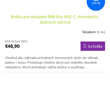
–11 %
Búdka pre netopiere BNB Box ANS-5, drevobetón,
dutinová valcová
Skladom
(1 ks)
€39,76 bez DPH
€48,90
Do košíka
Vhodná ako náhrada prírodných stromových dutín do záhrad,
parkov i lesov. Poskytuje vhodný úkryt pre niekoľko desiatok
netopierov, ktoré potrebujú väčšie dutiny a využívajú...