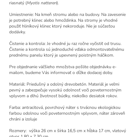
riasnatý (
Myotis nattereri
).
Umiestnenie: Na kmeň stromu alebo na budovy. Na zavesenie
je potrebný klinec alebo hmoždinka. Na stromy je vhodné
použiť hliníkový klinec ktorý nekoroduje. Nie je súčasťou
dodávky.
Čistenie a kontrola: Je vhodné ju raz ročne vyčistiť od trusu.
Čistenie a kontrola sú jednoduché vďaka odmontovateľnému
prednému panelu ktorý je upevnený poistným háčikom.
Pre objednanie väčšieho množstva pošlite objednávku e-
mailom, budeme Vás informovať o dĺžke dodacej doby.
Materiál: Priedušný a odolný drevobetón. Materiál je veľmi
pevný a zabezpečuje vysokú odolnosť voči poveternostným
vplyvom a dlhú životnosť búdky, niekoľko desiatok rokov.
Farba: antracitová, povrchový náter s trvácnou ekologickou
farbou odolnou voči poveternostným vplyvom, náter zároveň
chráni a izoluje
Rozmery: výška 26 cm x šírka 16,5 cm x hĺbka 17 cm, vletový
otvor 1,80 x 7,30 cm