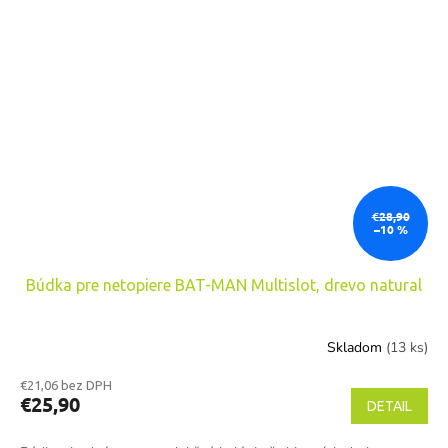
€28,90
–10 %
Búdka pre netopiere BAT-MAN Multislot, drevo natural
Skladom
(13 ks)
€21,06 bez DPH
€25,90
DETAIL