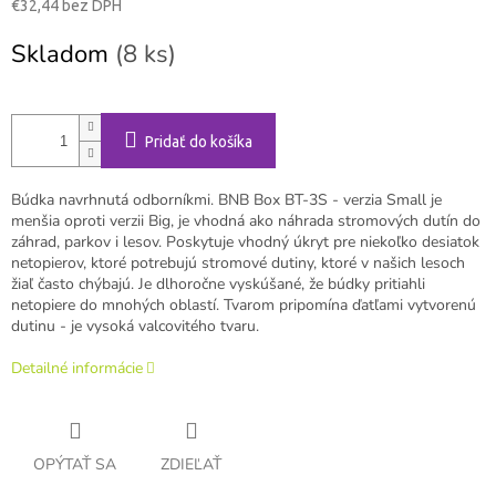
€32,44 bez DPH
Jednotková
Skladom
(8 ks)
cena:
Pridať do košíka
Búdka navrhnutá odborníkmi. BNB Box BT-3S - verzia Small je
menšia oproti verzii Big, je vhodná ako náhrada stromových dutín do
záhrad, parkov i lesov. Poskytuje vhodný úkryt pre niekoľko desiatok
netopierov, ktoré potrebujú stromové dutiny, ktoré v našich lesoch
žiaľ často chýbajú. Je dlhoročne vyskúšané, že búdky pritiahli
netopiere do mnohých oblastí. Tvarom pripomína ďatľami vytvorenú
dutinu - je vysoká valcovitého tvaru.
Detailné informácie
OPÝTAŤ SA
ZDIEĽAŤ