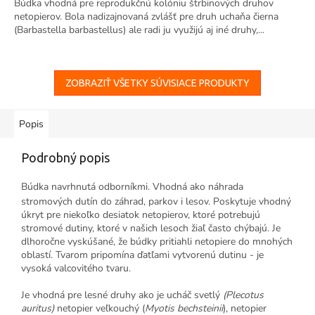
Búdka vhodná pre reprodukčnú kolóniu štrbinových druhov
netopierov. Bola nadizajnovaná zvlášť pre druh uchaňa čierna
(Barbastella barbastellus) ale radi ju využijú aj iné druhy,...
ZOBRAZIŤ VŠETKY SÚVISIACE PRODUKTY
Popis
Podrobný popis
Búdka navrhnutá odborníkmi. Vhodná ako náhrada
stromových dutín do záhrad, parkov i
lesov.
Poskytuje vhodný
úkryt pre niekoľko desiatok netopierov, ktoré potrebujú
stromové dutiny, ktoré v našich lesoch žiaľ často chýbajú. Je
dlhoročne vyskúšané, že búdky pritiahli netopiere do mnohých
oblastí. Tvarom pripomína ďatľami vytvorenú dutinu - je
vysoká valcovitého tvaru.
Je vhodná pre lesné druhy ako je ucháč svetlý
(Plecotus
auritus)
netopier veľkouchý (
Myotis bechsteinii
), netopier