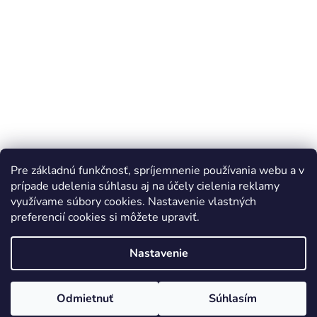
Pre základnú funkčnosť, spríjemnenie používania webu a v
prípade udelenia súhlasu aj na účely cielenia reklamy
využívame súbory cookies. Nastavenie vlastných
preferencií cookies si môžete upraviť.
Vytvoril Shoptet
Nastavenie
Copyright 2026
BAT-MAN
. Všetky práva vyhradené.
Upraviť
Odmietnuť
Súhlasím
nastavenie cookies