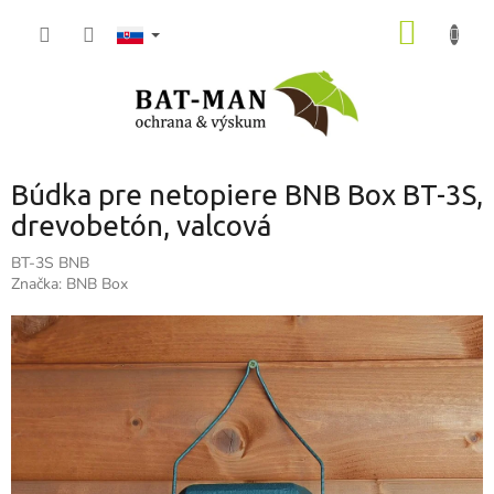
Prejsť
NÁKU
na
obsah
KOŠÍK
Búdka pre netopiere BNB Box BT-3S,
drevobetón, valcová
BT-3S BNB
Značka:
BNB Box