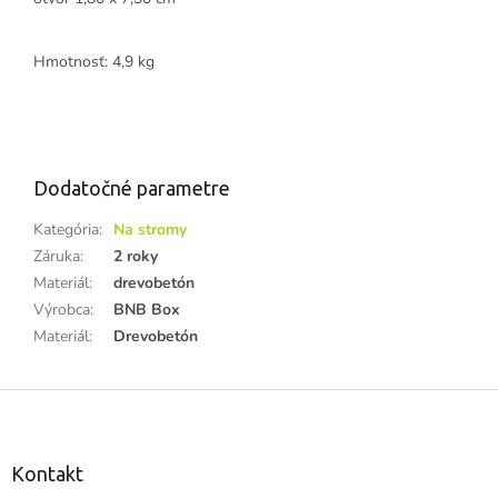
Hmotnosť: 4,9 kg
Dodatočné parametre
Kategória
:
Na stromy
Záruka
:
2 roky
Materiál
:
drevobetón
Výrobca
:
BNB Box
Materiál
:
Drevobetón
Z
á
p
ä
Kontakt
t