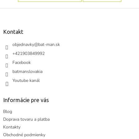
Z
á
p
ä
Kontakt
t
i
objednavky
@
bat-man.sk
e
+421903849992
Facebook
batmanslovakia
Youtube kanál
Informácie pre vás
Blog
Doprava tovaru a platba
Kontakty
Obchodné podmienky