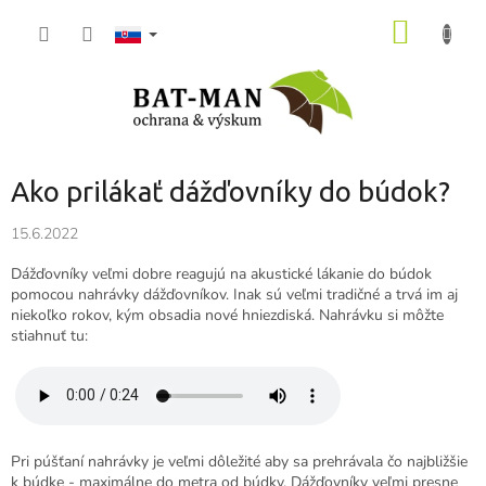
Prejsť
NÁKU
na
obsah
KOŠÍK
Ako prilákať dážďovníky do búdok?
15.6.2022
Dážďovníky veľmi dobre reagujú na akustické lákanie do búdok
pomocou nahrávky dážďovníkov. Inak sú veľmi tradičné a trvá im aj
niekoľko rokov, kým obsadia nové hniezdiská. Nahrávku si môžte
stiahnuť tu:
Pri púšťaní nahrávky je veľmi dôležité aby sa prehrávala čo najbližšie
k búdke - maximálne do metra od búdky. Dážďovníky veľmi presne