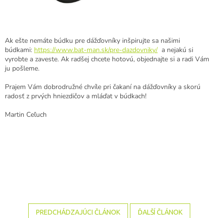
Ak ešte nemáte búdku pre dážďovníky inšpirujte sa našimi
búdkami:
https://www.bat-man.sk/pre-dazdovniky/
a nejakú si
vyrobte a zaveste. Ak radšej chcete hotovú, objednajte si a radi Vám
ju pošleme.
Prajem Vám dobrodružné chvíle pri čakaní na dážďovníky a skorú
radosť z prvých hniezdičov a mláďat v búdkach!
Martin Ceľuch
PREDCHÁDZAJÚCI ČLÁNOK
ĎALŠÍ ČLÁNOK