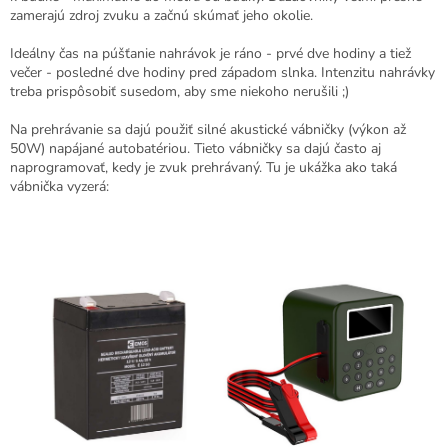
zamerajú zdroj zvuku a začnú skúmať jeho okolie.
Ideálny čas na púšťanie nahrávok je ráno - prvé dve hodiny a tiež
večer - posledné dve hodiny pred západom slnka. Intenzitu nahrávky
treba prispôsobiť susedom, aby sme niekoho nerušili ;)
Na prehrávanie sa dajú použiť silné akustické vábničky (výkon až
50W) napájané autobatériou. Tieto vábničky sa dajú často aj
naprogramovať, kedy je zvuk prehrávaný. Tu je ukážka ako taká
vábnička vyzerá: