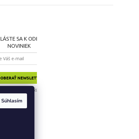
HLÁSTE SA K ODBERU
NOVINIEK
OBERAŤ NEWSLETTER
spracovania osobných údajov
Súhlasím