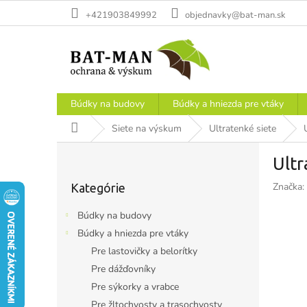
Prejsť
+421903849992
objednavky@bat-man.sk
na
obsah
Búdky na budovy
Búdky a hniezda pre vtáky
Domov
Siete na výskum
Ultratenké siete
B
Ult
o
Preskočiť
č
Značka:
Kategórie
kategórie
n
ý
Búdky na budovy
p
Búdky a hniezda pre vtáky
a
Pre lastovičky a belorítky
n
e
Pre dážďovníky
l
Pre sýkorky a vrabce
Pre žltochvosty a trasochvosty