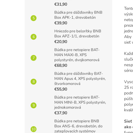
€31,90
Tent
Búdka pre dážďovníky BNB
výsk
Box APK-1, drevobetón
neto
€39,90
prez
jedn
Hniezdo pre belorítky BNB
Box APZ-1/1, drevobetón
Aby 
€20,90
sieť 
Búdka pre netopiere BAT-
Každ
MAN MAXI-B, XPS
sluči
polystyrén, dvojkomorová
nespr
€68,90
séri
Búdka pre dážďovníky BAT-
MAN Apus 4, XPS polystyrén,
Vyso
štvorkomorová
25 r
€55,90
podm
Búdka pre netopiere BAT-
púšt
MAN MINI-B, XPS polystyrén,
poly
jednokomorová
kval
€37,90
Búdka pre netopiere BNB
Sieť
Box ANS-6, drevobetón, do
ako 
zatepľovacích systémov
fung