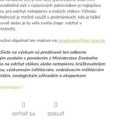
eviditeľná sieť z nylonových jednovláken je najlepšou
u pre odchyt netopierov a malých vtákov. Výhodu
diteľnosti je možné využiť v podmienkach, kde je ťažké
ovať alebo je tu veľa svetla (napr. odchyt v
ketoch).
 možné objednať len mailom na
objednavky@bat-man.sk
Siete na výskum
sú predávané len
odborne
ým osobám s povolením z Ministerstva životného
ia na odchyt vtákov, alebo netopierov, krúžkovateľom
iou, výskumným inštitúciám, vzdelávacím inštitúciám
zitám, zoologickým záhradám a ekoparkom.
informácie
OPÝTAŤ SA
ZDIEĽAŤ