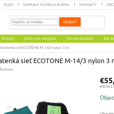
BLOG
DOPRAVA TOVARU A PLATBA
KONTAKTY
OBC
HĽADAŤ
Kŕmidlá
Búdky pre netopiere
Hmyzie domčeky
Bat de
Ultratenká sieť ECOTONE M-14/3 nylon 3 m
ratenká sieť ECOTONE M-14/3 nylon 3 
Ecotone
€55
€45 bez
Jednotk
Obje
cena:
Ultra ten