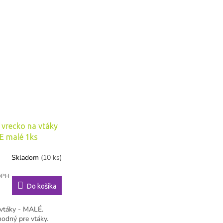
 vrecko na vtáky
 malé 1ks
 SMALL bag/
Skladom
(10 ks)
DPH
Do košíka
 vtáky - MALÉ.
hodný pre vtáky.