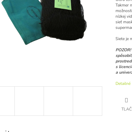
Takmer n
možnosťo
nízkej vi
sieť mask
supermar
Siete je
POZOR! 
spôsobil
prostred
s licenc
a univer
Detailné 
TLAČ