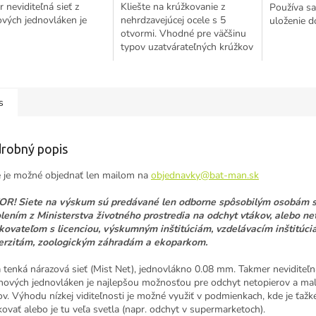
 neviditeľná sieť z
Kliešte na krúžkovanie z
Používa sa
vých jednovláken je
nehrdzavejúcej ocele s 5
uloženie 
pšou možnosťou pre
otvormi. Vhodné pre väčšinu
jednica.
 netopierov a malých
typov uzatvárateľných krúžkov
. Výhodu...
s priemerom od 2 do 7mm.
Kliešte majú 5 eliptických
otvorov s rôznymi...
s
robný popis
e je možné objednať len mailom na
objednavky@bat-man.sk
R! Siete na výskum
sú predávané len
odborne spôsobilým osobám 
lením z Ministerstva životného prostredia na odchyt vtákov, alebo net
kovateľom s licenciou, výskumným inštitúciám, vzdelávacím inštitúci
erzitám, zoologickým záhradám a ekoparkom.
a tenká nárazová sieť (Mist Net), jednovlákno 0.08 mm. Takmer neviditeľná
nových jednovláken je najlepšou možnosťou pre odchyt netopierov a ma
ov. Výhodu nízkej viditeľnosti je možné využiť v podmienkach, kde je ťažké
ovať alebo je tu veľa svetla (napr. odchyt v supermarketoch).