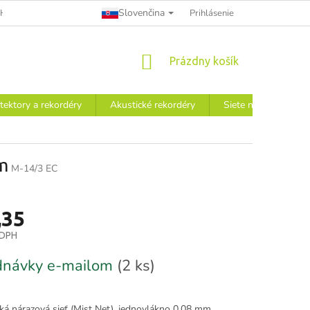
Slovenčina
HODNÉ PODMIENKY
INFORMÁCIE A POUČENIE PRE SPOTREBITEĽ
Prihlásenie
NÁKUPNÝ
Prázdny košík
KOŠÍK
tektory a rekordéry
Akustické rekordéry
Siete na výskum
m
M-14/3 EC
,35
 DPH
ová
dnávky e-mailom
(2 ks)
ká nárazová sieť (Mist Net), jednovlákno 0.08 mm.