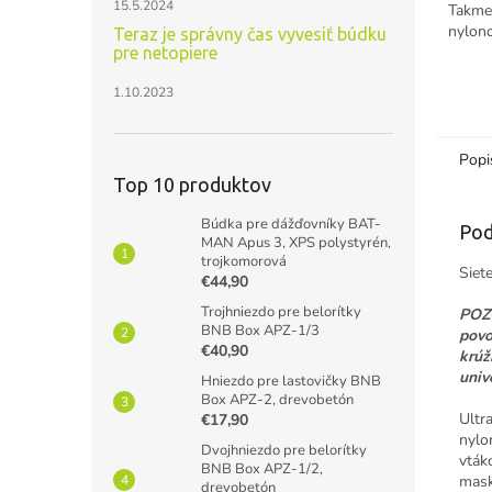
15.5.2024
Takmer
nylono
Teraz je správny čas vyvesiť búdku
najle
pre netopiere
odchyt
1.10.2023
vtákov
Popi
Top 10 produktov
Búdka pre dážďovníky BAT-
Pod
MAN Apus 3, XPS polystyrén,
trojkomorová
Siet
€44,90
Trojhniezdo pre belorítky
POZO
BNB Box APZ-1/3
povo
€40,90
krúž
univ
Hniezdo pre lastovičky BNB
Box APZ-2, drevobetón
Ultr
€17,90
nylo
Dvojhniezdo pre belorítky
vták
BNB Box APZ-1/2,
mask
drevobetón