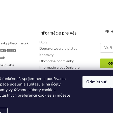
PRI
Informácie pre vás
Blog
navky
@
bat-man.sk
Doprava tovaru a platba
03849992
Kontakty
ook
Obchodné podmienky
OD
nslovakia
Informácie a poučenie pre
spotrebiteľa
be kanál
Zásady 
ú funkčnosť, spríjemnenie používania
Reklamačný poriadok
Odmietnuť
ípade udelenia súhlasu aj na účely
Podmienky ochrany
klamy využívame súbory cookies.
osobných údajov - GDPR
vlastných preferencií cookies si môžete