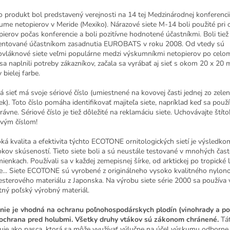
o produkt bol predstavený verejnosti na 14 tej Medzinárodnej konferenci
ume netopierov v Meride (Mexiko). Nárazové siete M-14 boli použité pri 
pierov počas konferencie a boli pozitívne hodnotené účastníkmi. Boli tie
entované účastníkom zasadnutia EUROBATS v roku 2008. Od vtedy sú
ovláknové siete veľmi populárne medzi výskumníkmi netopierov po celom
sa naplnili potreby zákazníkov, začala sa vyrábať aj sieť s okom 20 x 20 
v bielej farbe.
á sieť má svoje sériové číslo (umiestnené na kovovej časti jednej zo zele
ek). Toto číslo pomáha identifikovať majiteľa siete, napríklad keď sa použ
ávne. Sériové číslo je tiež dôležité na reklamáciu siete. Uchovávajte štít
ovým číslom!
ká kvalita a efektivita týchto ECOTONE ornitologických sietí je výsledko
okov skúseností. Tieto siete boli a sú neustále testované v mnohých čas
ienkach. Používali sa v každej zemepisnej šírke, od arktickej po tropické 
e... Siete ECOTONE sú vyrobené z originálneho vysoko kvalitného nylon
esterového materiálu z Japonska. Na výrobu siete série 2000 sa používa
itný poľský výrobný materiál.
 nie je vhodná na ochranu poľnohospodárskych plodín (vinohrady a po
ochrana pred holubmi. Všetky druhy vtákov sú zákonom chránené.
Tát
uje ako pasca, ktorá sa môže využívať výlučne na účel výskumu odborne