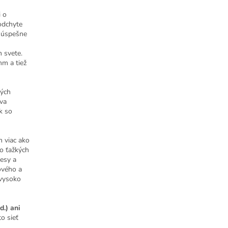
i o
odchyte
ž úspešne
 svete.
mm a tiež
ných
íva
ok so
m viac ako
to ťažkých
lesy a
ového a
 vysoko
d.) ani
o sieť