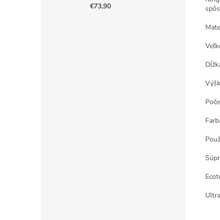
€73,90
spôs
Mate
Veľk
Dĺžka
Výšk
Počet
Farba
Použ
Súpr
Ecot
Ultr