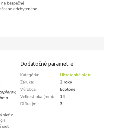
 na bezpečné
dočasne odchyteného
Dodatočné parametre
Kategória
:
Ultratenké siete
Záruka
:
2 roky
s
Výrobca
:
Ecotone
opierov,
Veľkosť oka (mm)
:
14
ám a
Dĺžka (m)
:
3
 sieť z
lých
 sieť