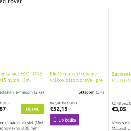
aci tovar
tenká sieť ECOTONE
Kliešte na krúžkovanie
Bavlnené
/15 nylon 15m
vtákov päťotvorové - pre
ECOTONE
krúžky od 2 do 7 mm
/Ecotone
ednávky e-mailom
(2 ks)
Skladom
(1 ks)
ez DPH
€42,40 bez DPH
€2,48 bez 
87
€52,15
€3,05
DETAIL
Do košíka
tenká nárazová sieť (Mist
Vrecko na
jednovlákno 0.08 mm.
Materiál v