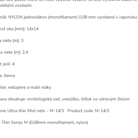
obilými osobami.
riál: NYLON jednovlákno (monofilament) 0.08 mm vyrobené v Japonsku
osť oka [mm]: 14x14
 siete [m]: 3
a siete [m]: 2.4
 polí: 4
: čierna
itie: netopiere a malé vtáky
ava obsahuje: ornitologická sieť, vrecúško, štítok so sériovým číslom
one Ultra-thin Mist nets - M-14/3 Product code: M-14/3
a Thin Series M (0,08mm monofilament; nylon)