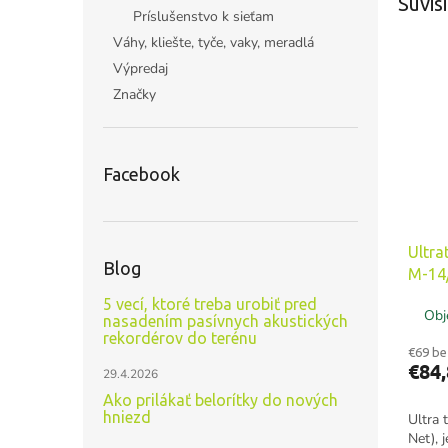
Súvisi
Príslušenstvo k sieťam
Váhy, kliešte, tyče, vaky, meradlá
Výpredaj
Značky
Facebook
Ultra
Blog
M-14
5 vecí, ktoré treba urobiť pred
Obj
nasadením pasívnych akustických
rekordérov do terénu
€69 b
€84,
29.4.2026
Ako prilákať belorítky do nových
hniezd
Ultra 
Net), 