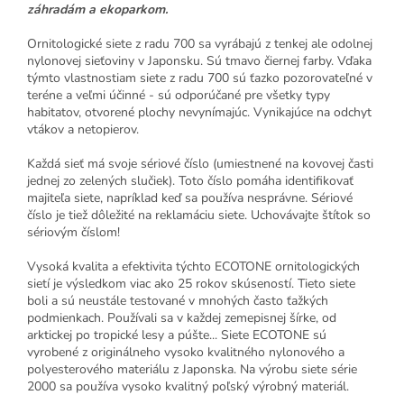
záhradám a ekoparkom.
Ornitologické siete z radu 700 sa vyrábajú z tenkej ale odolnej
nylonovej sieťoviny v Japonsku. Sú tmavo čiernej farby. Vďaka
týmto vlastnostiam siete z radu 700 sú ťazko pozorovateľné v
teréne a veľmi účinné - sú odporúčané pre všetky typy
habitatov, otvorené plochy nevynímajúc. Vynikajúce na odchyt
vtákov a netopierov.
Každá sieť má svoje sériové číslo (umiestnené na kovovej časti
jednej zo zelených slučiek). Toto číslo pomáha identifikovať
majiteľa siete, napríklad keď sa používa nesprávne. Sériové
číslo je tiež dôležité na reklamáciu siete. Uchovávajte štítok so
sériovým číslom!
Vysoká kvalita a efektivita týchto ECOTONE ornitologických
sietí je výsledkom viac ako 25 rokov skúseností. Tieto siete
boli a sú neustále testované v mnohých často ťažkých
podmienkach. Používali sa v každej zemepisnej šírke, od
arktickej po tropické lesy a púšte... Siete ECOTONE sú
vyrobené z originálneho vysoko kvalitného nylonového a
polyesterového materiálu z Japonska. Na výrobu siete série
2000 sa používa vysoko kvalitný poľský výrobný materiál.