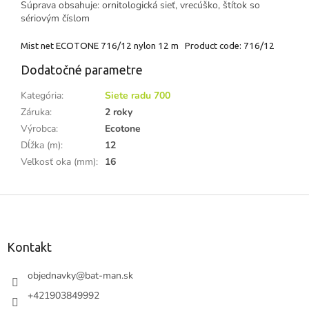
Súprava obsahuje: ornitologická sieť, vrecúško, štítok so
sériovým číslom
Mist net ECOTONE 716/12 nylon 12 m Product code: 716/12
Dodatočné parametre
Kategória
:
Siete radu 700
Záruka
:
2 roky
Výrobca
:
Ecotone
Dĺžka (m)
:
12
Veľkosť oka (mm)
:
16
Z
á
p
ä
Kontakt
t
i
objednavky
@
bat-man.sk
e
+421903849992