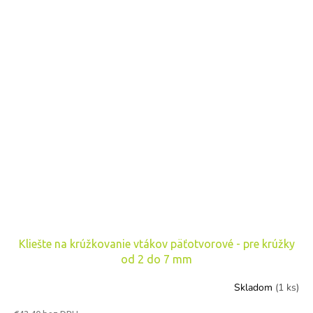
Kliešte na krúžkovanie vtákov päťotvorové - pre krúžky
od 2 do 7 mm
Skladom
(1 ks)