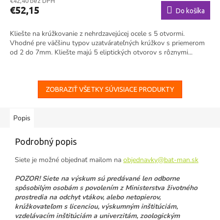
€42,40 bez DPH
€52,15
Do košíka
Kliešte na krúžkovanie z nehrdzavejúcej ocele s 5 otvormi.
Vhodné pre väčšinu typov uzatvárateľných krúžkov s priemerom
od 2 do 7mm. Kliešte majú 5 eliptických otvorov s rôznymi...
ZOBRAZIŤ VŠETKY SÚVISIACE PRODUKTY
Popis
Podrobný popis
Siete je možné objednať mailom na
objednavky@bat-man.sk
POZOR! Siete na výskum
sú predávané len
odborne
spôsobilým osobám s povolením z Ministerstva životného
prostredia na odchyt vtákov, alebo netopierov,
krúžkovateľom s licenciou, výskumným inštitúciám,
vzdelávacím inštitúciám a univerzitám, zoologickým