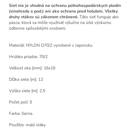
Sieť nie je vhodná na ochranu poľnohospodárskych plodín
(vinohrady a pod.) ani ako ochrana pred holubmi. Všetky
druhy vtákov sú zákonom chránené.
Táto sieť funguje ako
pasca, ktorá sa môže využívať výlučne na účel výskumu
odborne spôsobilými osobami.
Materiál: NYLON D70/2 vyrobené v Japonsku
Hrúbka priadze: 70/2
Veľkosť oka [mm]: 16x16
Dĺžka siete [m]: 12
Výška siete [m]: 2.5
Počet polí: 5
Farba: čierna
Použitie: malé vtáky