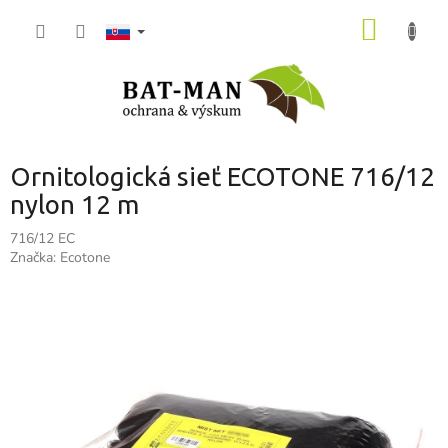
Prejsť
NÁKU
na
obsah
KOŠÍK
Ornitologická sieť ECOTONE 716/12
nylon 12 m
716/12 EC
Značka:
Ecotone