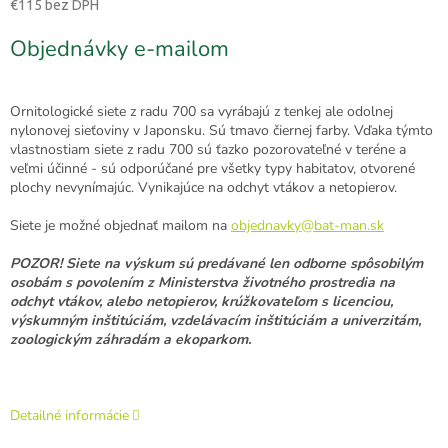
€115 bez DPH
Jednotková
Objednávky e-mailom
cena:
Ornitologické siete z radu 700 sa vyrábajú z tenkej ale odolnej
nylonovej sieťoviny v Japonsku. Sú tmavo čiernej farby. Vďaka týmto
vlastnostiam siete z radu 700 sú ťazko pozorovateľné v teréne a
veľmi účinné - sú odporúčané pre všetky typy habitatov, otvorené
plochy nevynímajúc. Vynikajúce na odchyt vtákov a netopierov.
Siete je možné objednať mailom na
objednavky@bat-man.sk
POZOR! Siete na výskum
sú predávané len
odborne spôsobilým
osobám s povolením z Ministerstva životného prostredia na
odchyt vtákov, alebo netopierov, krúžkovateľom s licenciou,
výskumným inštitúciám, vzdelávacím inštitúciám a univerzitám,
zoologickým záhradám a ekoparkom.
Detailné informácie