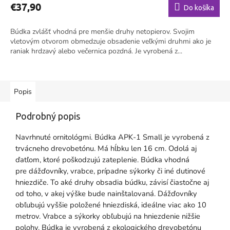
€37,90
Do košíka
Búdka zvlášť vhodná pre menšie druhy netopierov. Svojim
vletovým otvorom obmedzuje obsadenie veľkými druhmi ako je
raniak hrdzavý alebo večernica pozdná. Je vyrobená z...
Popis
Podrobný popis
Navrhnuté ornitológmi. Búdka APK-1 Small je vyrobená z
trvácneho drevobetónu. Má hĺbku len 16 cm. Odolá aj
ďatľom, ktoré poškodzujú zateplenie. Búdka vhodná
pre dážďovníky, vrabce, prípadne sýkorky či iné dutinové
hniezdiče. To aké druhy obsadia búdku, závisí čiastočne aj
od toho, v akej výške bude nainštalovaná. Dážďovníky
obľubujú vyššie položené hniezdiská, ideálne viac ako 10
metrov. Vrabce a sýkorky obľubujú na hniezdenie nižšie
polohy. Búdka je vyrobená z ekologického drevobetónu