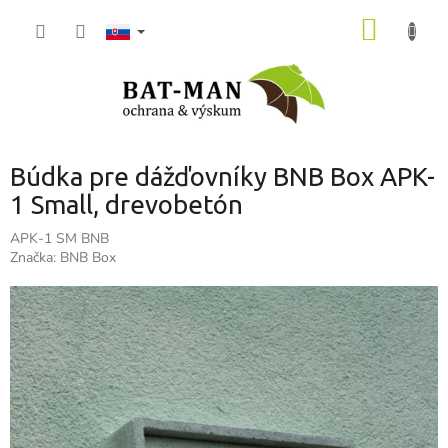
Prejsť
NÁKU
na
obsah
KOŠÍK
Búdka pre dážďovníky BNB Box APK-
1 Small, drevobetón
APK-1 SM BNB
Značka:
BNB Box