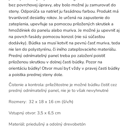
bez povrchovej úpravy, aby bolo možné ju zamurovať do
steny. Odporúča sa natrieť ju fasádnou farbou. Produkt má
trvanlivosť desiatky rokov. Je určená na zapustenie do
zateplenia, upevňuje sa pomocou priložených skrutiek a
hmoždiniek do panelu alebo muriva. Je možné ju upevniť aj
na povrch fasády pomocou konzol (nie sú súčasťou
dodávky). Búdka sa musí kotviť na pevnú časť muriva, teda
nie len do polystyrénu, či iného zatepľovacieho materiálu.
Predný odnímateľný panel treba po založení poistiť
priloženou skrutkou v dolnej časti búdky. Pozor na
orientáciu búdky! Otvor musí byť vždy v pravej časti búdky
a poistka prednej steny dole.
Čistenie a kontrola: príležitostne je možné búdku čistiť cez
predný odnímateľný panel, nie je to však nevyhnutné
Rozmery: 32 x 18 x 16 cm (š/v/h)
Vstupný otvor: 3,5 x 6,5 cm
Materiál: priedušný a odolný drevobetón