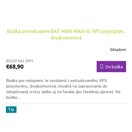
Búdka pre netopiere BAT-MAN MAXI-B, XPS polystyrén,
dvojkomorová
Skladom
€56,02 bez DPH
€68,90
Do košíka
Búdka pre netopiere. Je vyrobená z extrudovaného XPS
polystyrénu, dvojkomorová, vhodná na zapracovanie do
zatepľovacej vrstvy alebo aj na fasádu (po fasádnej úprave). Na
búdke...
Tip