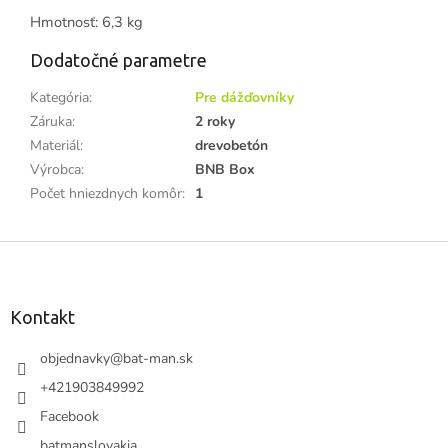
Hmotnosť: 6,3 kg
Dodatočné parametre
Kategória
:
Pre dážďovníky
Záruka
:
2 roky
Materiál
:
drevobetón
Výrobca
:
BNB Box
Počet hniezdnych komôr
:
1
Z
á
p
ä
Kontakt
t
i
objednavky
@
bat-man.sk
e
+421903849992
Facebook
batmanslovakia