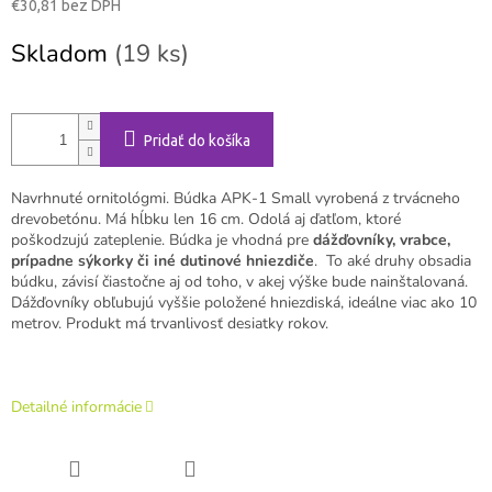
€30,81 bez DPH
Jednotková
Skladom
(19 ks)
cena:
Pridať do košíka
Navrhnuté ornitológmi. Búdka APK-1 Small vyrobená z trvácneho
drevobetónu. Má hĺbku len 16 cm. Odolá aj ďatľom, ktoré
poškodzujú zateplenie. Búdka je vhodná pre
dážďovníky, vrabce,
prípadne sýkorky či iné dutinové hniezdiče
. To aké druhy obsadia
búdku, závisí čiastočne aj od toho, v akej výške bude nainštalovaná.
Dážďovníky obľubujú vyššie položené hniezdiská, ideálne viac ako 10
metrov. Produkt má trvanlivosť desiatky rokov.
Detailné informácie